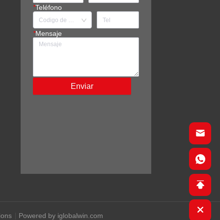
*
Teléfono
*
Mensaje
Enviar
ions
Powered by iglobalwin.com