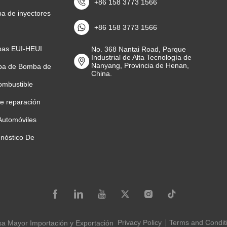
+86 158 3773 1566
a de inyectores
+86 158 3773 1566
bas EUI-HEUI
No. 368 Nantai Road, Parque
Industrial de Alta Tecnología de
Nanyang, Provincia de Henan,
ba de Bomba de
China.
ombustible
e reparación
Automóviles
nóstico De
Privacy Policy
Terms and Condit
a Mayor Importación y Exportación