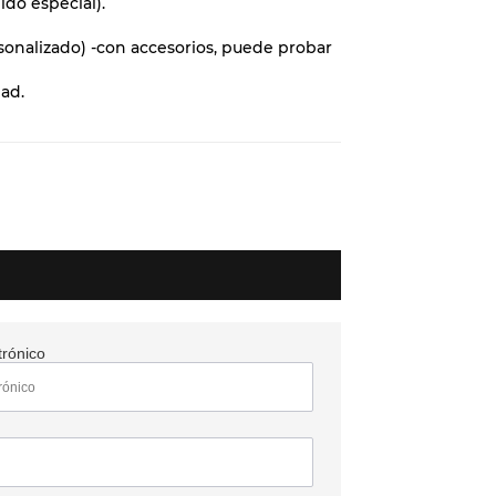
ido especial).
rsonalizado) -con accesorios, puede probar
dad.
trónico