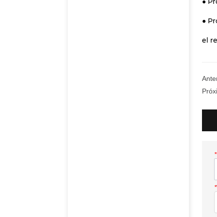
● Pr
● Pr
el r
Anter
Próx
*
*