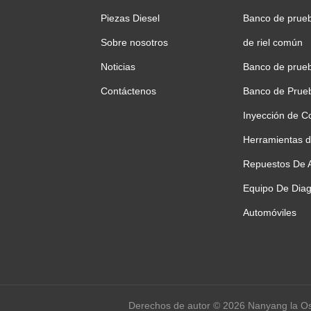
Piezas Diesel
Banco de prueb
Sobre nosotros
de riel común
Noticias
Banco de prue
Contáctenos
Banco de Prue
Inyección de C
Herramientas d
Repuestos De 
Equipo De Diag
Automóviles
Derechos de autor © 2026 Nanyang la Os