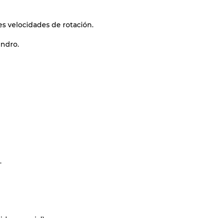
es velocidades de rotación.
indro.
.
.