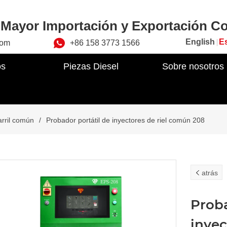
Mayor Importación y Exportación Co
English
E
com
+86 158 3773 1566
os
Piezas Diesel
Sobre nosotros
rril común
/
Probador portátil de inyectores de riel común 208
atrás
Proba
inyec