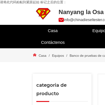
请将此代码粘帖到紧跟起始 标记之后的位置：
Nanyang la Osa 
info@chinadieseltester.
Casa
Equip
Contáctenos
Casa
/
Equipos
/
Banco de pruebas de ca
categoria de
producto