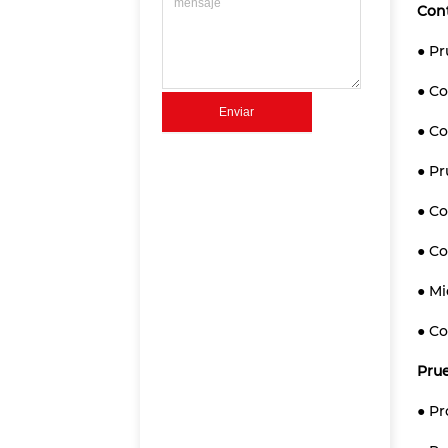
Cont
● Pr
● Co
Enviar
● C
● Pr
● C
● C
● Mi
● Co
Prue
● Pr