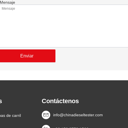
Mensaje
Enviar
s
Contáctenos
info@chinadieseltester.com
as de carril