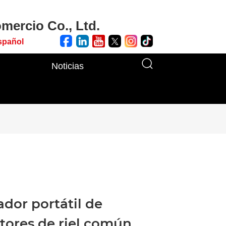
mercio Co., Ltd.
spañol
Noticias
dor portátil de
tores de riel común