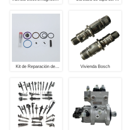
Bosch
inyector de combustible 
Bosch
Kit de Reparación de 
Vivienda Bosch
Inyectores de 
Combustible Bosch