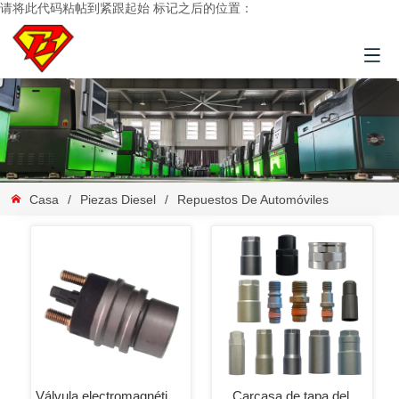
请将此代码粘帖到紧跟起始 标记之后的位置：
Casa
/
Piezas Diesel
/
Repuestos De Automóviles
Válvula electromagnética 
Carcasa de tapa del 